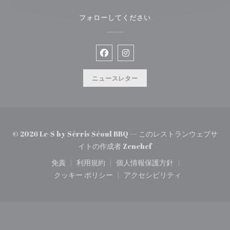
フォローしてください
Facebook ((新しいウィンドウで
Instagram ((新しいウィ
ニュースレター
© 2026 Le-S by Sérris Séoul BBQ — このレストランウェブサ
((新しいウィンドウで開き
イトの作成者
Zenchef
免責
利用規約
個人情報保護方針
((新しいウィンドウで開きます))
((新しいウィンドウで開きます))
((新しいウィンドウで開き
クッキー ポリシー
アクセシビリティ
((新しいウィンドウで開きます))
((新しいウィンドウで開