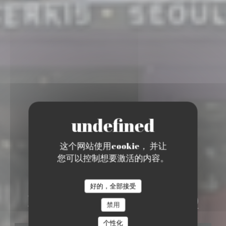
这个网站使用cookie， 并让
您可以控制想要激活的内容。
•
SERRIS
好的，全部接受
Le-S by Sérris Séoul BBQ
禁用
个性化