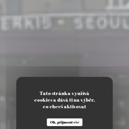
Tato stránka využívá
cookies a dává ti na výběr,
co chceš aktivovat
•
SERRIS
OK, přijmout vše