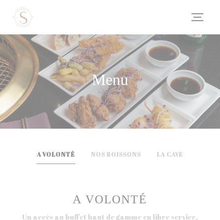
Panel pro správu cookies
Menu
A VOLONTÉ
NOS BOISSONS
LA CAVE
A VOLONTÉ
Un accès au buffet haut de gamme en libre service,