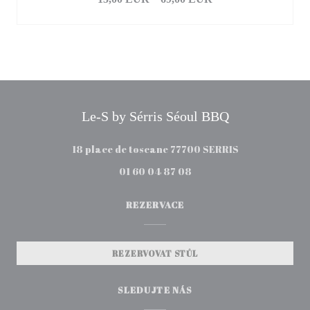
Le-S by Sérris Séoul BBQ
((otevře se v n
18 place de toscane 77700 SERRIS
01 60 04 87 08
REZERVACE
REZERVOVAT STŮL
SLEDUJTE NÁS