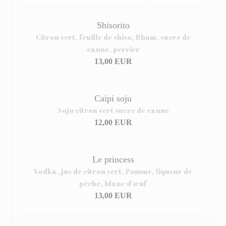
Shisorito
Citron vert, feuille de shiso, Rhum, sucre de
canne, perrier
13,00 EUR
Caipi soju
Soju citron vert sucre de canne
12,00 EUR
Le princess
Vodka, jus de citron vert, Pomme, liqueur de
pèche, blanc d’œuf
13,00 EUR