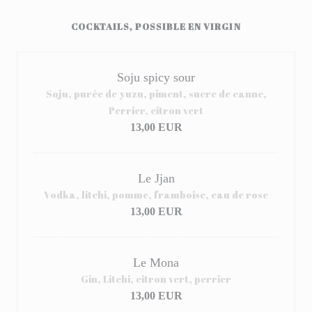
COCKTAILS, POSSIBLE EN VIRGIN
Soju spicy sour
Soju, purée de yuzu, piment, sucre de canne,
Perrier, citron vert
13,00 EUR
Le Jjan
Vodka, litchi, pomme, framboise, eau de rose
13,00 EUR
Le Mona
Gin, Litchi, citron vert, perrier
13,00 EUR