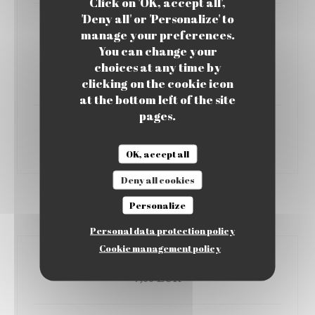
Click on 'OK, accept all',
'Deny all' or 'Personalize' to
Cass
manage your preferences.
Bière coréenne 4.5º
You can change your
33 cl
choices at any time by
7,00 EUR
clicking on the cookie icon
at the bottom left of the site
pages.
Tsing tao
4.7°
OK, accept all
Deny all cookies
Personalize
BUBBLE TEA
Personal data protection policy
Cookie management policy
Bubble Tea passion
7,00 EUR