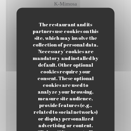
K-Mimosa
Passoa -prosecco
10,00 EUR
The restaurant and its
partners use cookies on this
site, which may involve the
Gin Tonic
collection of personal data.
Gin Floral Santa Ana, Tonic
'Necessary' cookies are
15,00 EUR
mandatory and installed by
default. Other optional
cookies require your
consent. These optional
BIÈRES
cookies are used to
analyze your browsing,
measure site audience,
Asahi
provide features (e.g.,
Bière japonaise 5°
related to social networks)
25 cl
50 cl
or display personalized
6,00 EUR
11,00 EUR
advertising or content.