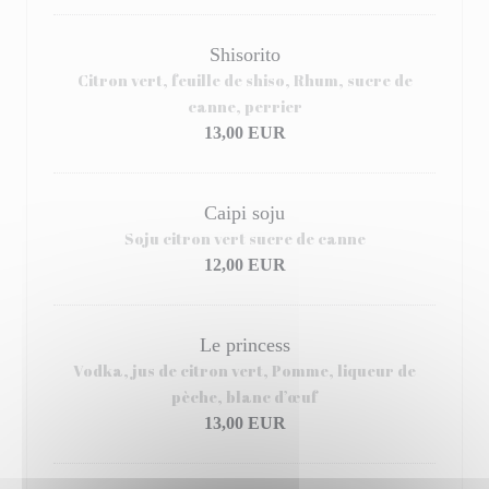
Shisorito
Citron vert, feuille de shiso, Rhum, sucre de
canne, perrier
13,00 EUR
Caipi soju
Soju citron vert sucre de canne
12,00 EUR
Le princess
Vodka, jus de citron vert, Pomme, liqueur de
pèche, blanc d’œuf
13,00 EUR