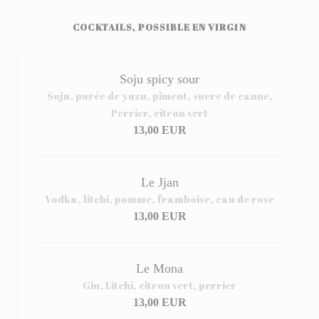
COCKTAILS, POSSIBLE EN VIRGIN
Soju spicy sour
Soju, purée de yuzu, piment, sucre de canne,
Perrier, citron vert
13,00 EUR
Le Jjan
Vodka, litchi, pomme, framboise, eau de rose
13,00 EUR
Le Mona
Gin, Litchi, citron vert, perrier
13,00 EUR