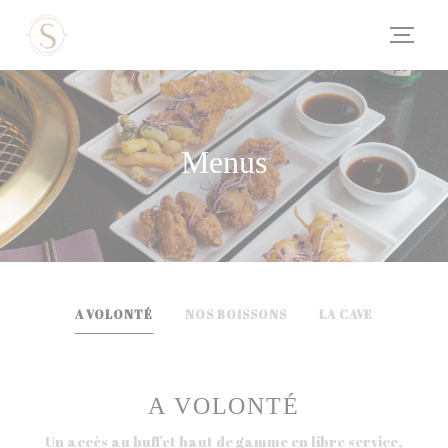
Personalizing your cookie choices
Menus
A VOLONTÉ
NOS BOISSONS
LA CAVE
A VOLONTÉ
Un accès au buffet haut de gamme en libre service,