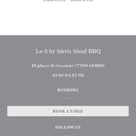
Le-S by Sérris Séoul BBQ
((opens in a n
18 place de toscane 77700 SERRIS
01 60 04 87 08
BOOKING
BOOK A TABLE
FOLLOW US