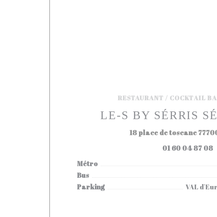
RESTAURANT / COCKTAIL BA
LE-S BY SÉRRIS S
18 place de toscane 7770
01 60 04 87 08
Métro
Bus
Parking
VAL d'Eur