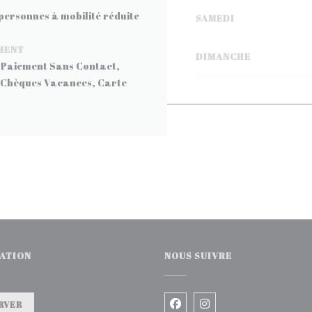
 personnes à mobilité réduite
SAMEDI
MENT
DIMANCHE
 Paiement Sans Contact,
 Chèques Vacances, Carte
ATION
NOUS SUIVRE
velle fenêtre))
RVER
Facebook ((ouvre une no
Instagram ((ouvre 