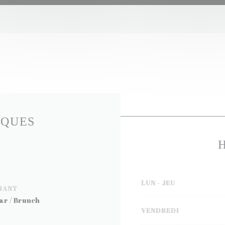
IQUES
LUN
-
JEU
RANT
ar / Brunch
VENDREDI