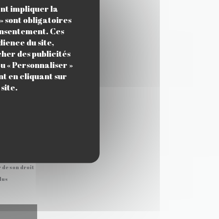
ant impliquer la
» sont obligatoires
consentement. Ces
ience du site,
cher des publicités
u « Personnaliser »
t en cliquant sur
site.
 de son droit
plus