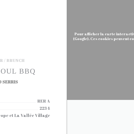
Pour afficher la carte interact
(Google). Ces cookies peuvent co
R / BRUNCH
ÉOUL BBQ
((ouvre une nouvelle fenêtre))
0 SERRIS
RER A
2234
ope et La Vallée Village