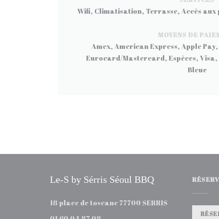
Wifi, Climatisation, Terrasse, Accès aux
MOYENS DE PAIE
Amex, American Express, Apple Pay,
Eurocard/Mastercard, Espèces, Visa,
Bleue
Le-S by Sérris Séoul BBQ
RÉSERV
((ouvre une nou
18 place de toscane 77700 SERRIS
RÉSE
01 60 04 87 08