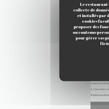
Le restaurant e
collecte de donnée
et installés par
cookies facul
proposer des fonct
ou contenus person
pour gérer vos p
l'ic
Selon l'artic
à s'inscrire s
d'information