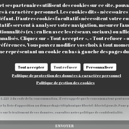
Vous désirez nous contacter ?
t ses partenaires utilisent des cookies sur ce site, pouv
Remplissez le formulaire ci-dessous !
s à caractère personnel. Les cookies dits « nécessaires 
 défaut. D'autres cookies facultatifs nécessitent votre 
tatifs servent à analyser votre navigation, mesurer l'aud
ionnalités (ex : en lien avec les réseaux sociaux) ou affi
nalisés. Cliquez sur « Tout accepter », « Tout refuser » o
références. Vous pouvez modifier vos choix à tout momen
ône représentant un cookie en bas à gauche des pages du 
Tout accepter
Tout refuser
Personnaliser
Politique de protection des données à caractère personnel
Politique de gestion des cookies
le L.223-2 du code de la consommation, il est rappelé que le consommateur peut user
ur la liste d'opposition au démarchage téléphonique Bloctel :
bloctel.gouv.fr
. Pour 
s sur le traitement de vos données, consultez notre
politique de confidentialité
.