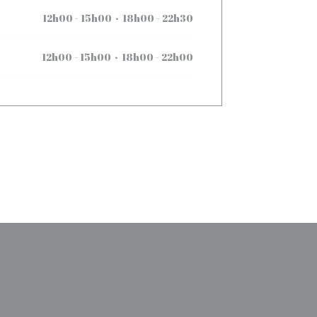
12h00 - 15h00
18h00 - 22h30
•
12h00 - 15h00
18h00 - 22h00
•
uvelle fenêtre))
une nouvelle fenêtre))