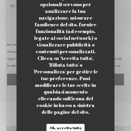
opzionali servono per
analizzare la tua
navigazione, misurare
l'audience del sito, fornire
funzionalità (ad esempio,
legate ai social network) o
visualizzare pubblicità o
In conformità al Codice del Consumo, hai il diritto di opporti alle
contenuti personalizzati.
chiamate commerciali iscrivendoti al Registro Pubblico delle
Clicca su 'Accetta tutto',
Opposizioni:
registrodelleopposizioni.it
. Per maggiori informazioni sul
'Rifiuta tutto' o
trattamento dei tuoi dati, consulta la nostra
informativa sulla privacy
.
'Personalizza' per gestire le
tue preferenze. Puoi
modificare le tue scelte in
qualsiasi momento
cliccando sull'icona del
cookie in basso a sinistra
delle pagine del sito.
Ok, accetta tutto