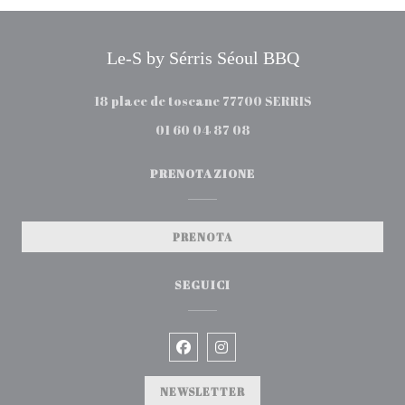
Le-S by Sérris Séoul BBQ
((apre una nuo
18 place de toscane 77700 SERRIS
01 60 04 87 08
PRENOTAZIONE
PRENOTA
SEGUICI
Facebook ((apre una nuova fin
Instagram ((apre una nuo
NEWSLETTER