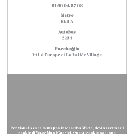
01 60 04 87 08
Metro
RER A
Autobus
2234
Parcheggio
VAL d'Europe et La Vallée Village
Per visualizzare la mappa interattiva Waze, devi accettare i
cookie di Waze Map (Google). Questi cookie possono